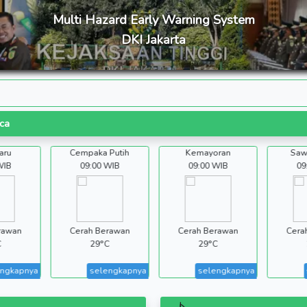
Multi Hazard Early Warning
DKI Jakarta
Peringatan Dini Gelombang Tinggi
Perin
ih Lokasi
Perairan Kep. Seribu
Teluk 
kiraan Cuaca
Waspada Angin Kencang
Waspa
Johar Baru
Cempaka Putih
Kemay
09:00 WIB
09:00 WIB
09:00 
Kualitas Udara Kemayoran
Citra 
Konsentrasi Partikulat 2.5
Cerah Berawan
Cerah Berawan
Cerah B
29°C
29°C
29°