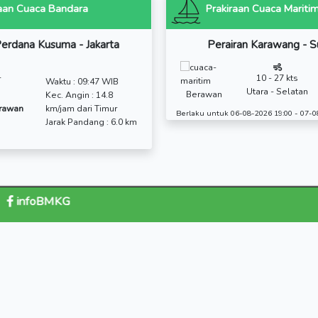
52.1
selengkapnya
selengkapnya
sel
Prakiraan Cuaca Bandara
Prakiraan Cuaca Maritim
Pra
Sedang
Halim Perdana Kusuma - Jakarta
Teluk Jakarta
Pe
6 - 24 kts
Rendah
Waktu : 09:47 WIB
Selatan - Utara
0.5 - 1.25 m
Berawan
Berawan
Kec. Angin : 14.8
Cerah - berawan
km/jam dari Timur
Berlaku untuk 06-08-2026 19:00 - 07-08-2026 07:00
Berlaku untu
Jarak Pandang : 6.0 km
oBMKG
infoBMKG