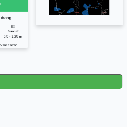
engkapnya
selengkapnya
selengkapnya
kiraan Cuaca Maritim
rairan Karawang - Subang
10 - 27 kts
Rendah
Utara - Selatan
0.5 - 1.25 m
k 06-08-2026 19:00 - 07-08-2026 07:00